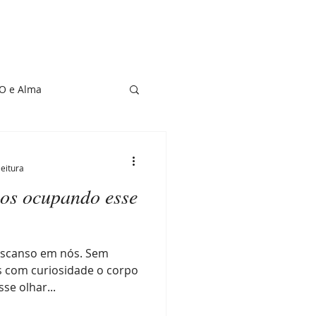
O e Alma
de Vítima
leitura
s ocupando esse
escanso em nós. Sem
 com curiosidade o corpo
se olhar...