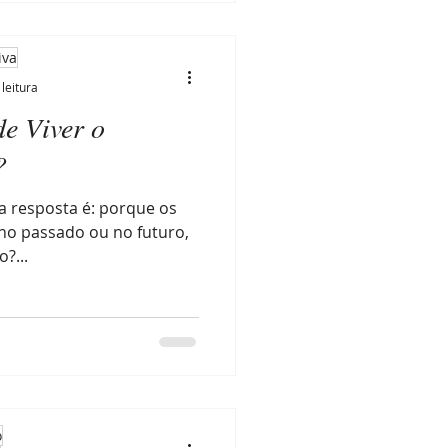
iva
leitura
e Viver o
?
 a resposta é: porque os
o passado ou no futuro,
?...
o