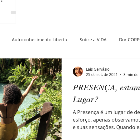
Autoconhecimento Liberta
Sobre a VIDA
Dor CORP
dade
Histórias da Minha Vida
Insatisfação
Atitude 
Laís Gervásio
25 de set. de 2021
3 min de 
PRESENÇA, estamo
 Presente
Raiva
Depressão
Viagem em Presença
Lugar?
A Presença é um lugar de d
eza
Auto cobrança
esforço, apenas observamos
e suas sensações. Quando es