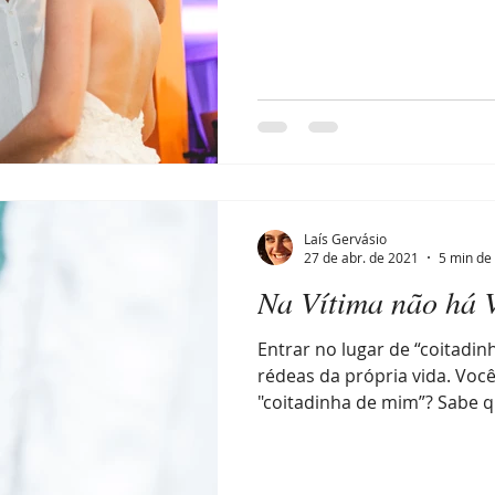
Laís Gervásio
27 de abr. de 2021
5 min de 
Na Vítima não há V
Entrar no lugar de “coitadin
rédeas da própria vida. Você
"coitadinha de mim”? Sabe q