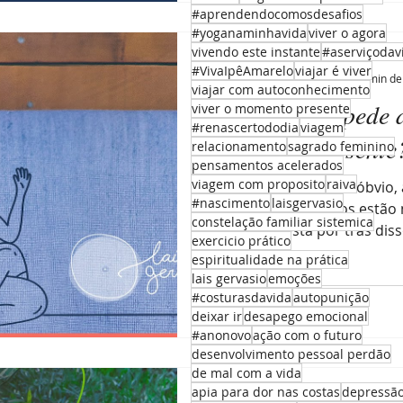
#aprendendocomosdesafios
#yoganaminhavida
viver o agora
vivendo este instante
#aserviçodav
Laís Gervásio
#VivaIpêAmarelo
viajar é viver
13 de ago. de 2021
4 min de 
viajar com autoconhecimento
O que nos impede d
viver o momento presente
#renascertododia
viagem
Momento Presente
relacionamento
sagrado feminino
pensamentos acelerados
viagem com proposito
raiva
Se a gente pensar no óbvio,
#nascimento
laisgervasio
nossos pensamentos estão n
constelação familiar sistemica
mas o que está por trás disso
exercicio prático
espiritualidade na prática
lais gervasio
emoções
#costurasdavida
autopunição
deixar ir
desapego emocional
#anonovo
ação com o futuro
desenvolvimento pessoal perdão
de mal com a vida
apia para dor nas costas
depressã
Laís Gervásio