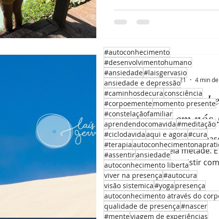
#autoconhecimento
#desenvolvimentohumano
Laís Gervásio
#ansiedade
#laisgervasio
20 de ago. de 2021
4 min de 
ansiedade e depressão
#caminhosdecura
consciência
Presença é reconhe
#corpoemente
momento presente
o feminino em nós 
#constelaçãofamiliar
aprendendocomavida
#meditação
#ciclodavida
aqui e agora
#cura
Quando a gente nega o mas
#terapia
autoconhecimentonaprati
nós, vivemos pela metade. 
#assentir
ansiedade
nós não pudesse existir com
autoconhecimento liberta
viver na presença
#autocura
visão sistemica
#yoga
presença
autoconhecimento através do corp
qualidade de presença
#nascer
#mente
viagem de experiências