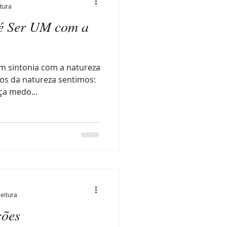
itura
 é Ser UM com a
m sintonia com a natureza
os da natureza sentimos:
ça medo...
leitura
ções