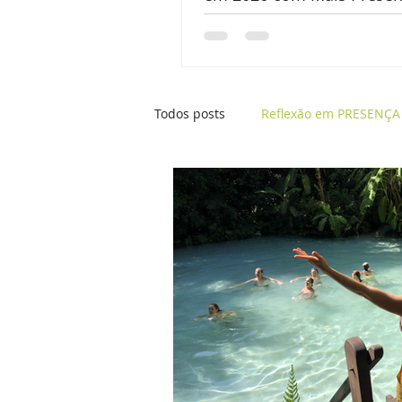
Clareza
Todos posts
Reflexão em PRESENÇA
Tratamento Integrativo
Ansie
Mãe- visão sistêmica
Momento
Presença e os elementos da Natur