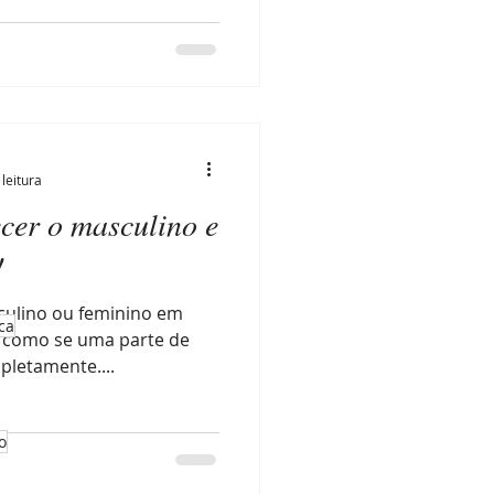
leitura
cer o masculino e
!
culino ou feminino em
ca
É como se uma parte de
pletamente....
o