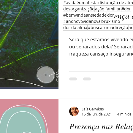
#avidaéumafesta
disfunção de atm
4 de jul. de 2021
2 min de le
desorganização
ação familiar
#dor
Viver na Presença
#bemvindaansiedade
dor
#anonovovidanova
bruxismo
Natureza
dor da alma
#buscarumadireção
ar
Será que estamos vivendo e
ou separados dela? Separad
fraqueza cansaço inseguran
Laís Gervásio
15 de jun. de 2021
4 min de 
Presença nas Rela