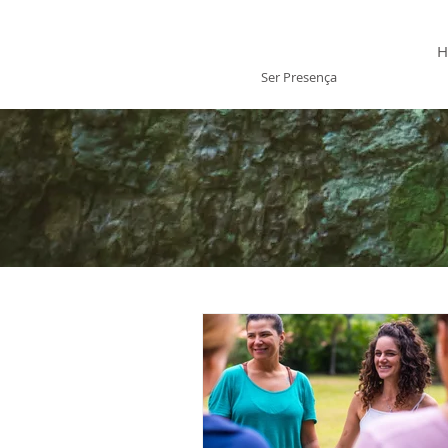
Laís Gervásio
H
Ser Presença