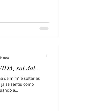
leitura
IDA, sai daí...
ha de mim” é soltar as
 já se sentiu como
uando a...