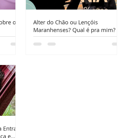
obre o
Alter do Chão ou Lençóis
Maranhenses? Qual é pra mim?
a Entrar
ça e