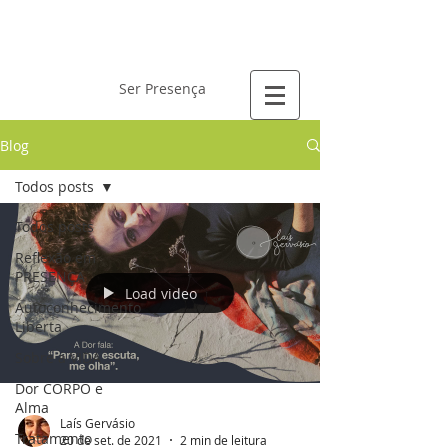
Laís Gervásio
Ser Presença
Blog
Todos posts
Todos posts
Reflexão em
PRESENÇA
Load video
Autoconhecimento
Liberta
Sobre a VIDA
Dor CORPO e
Alma
Laís Gervásio
Tratamento
20 de set. de 2021
2 min de leitura