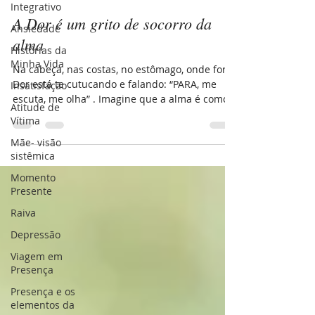
Integrativo
A Dor é um grito de socorro da
Ansiedade
alma
Histórias da
Minha Vida
Na cabeça, nas costas, no estômago, onde for, a
Dor está te cutucando e falando: “PARA, me
Insatisfação
escuta, me olha” . Imagine que a alma é como
Atitude de
a...
Vítima
Mãe- visão
sistêmica
Momento
Presente
Raiva
Depressão
Viagem em
Presença
Presença e os
elementos da