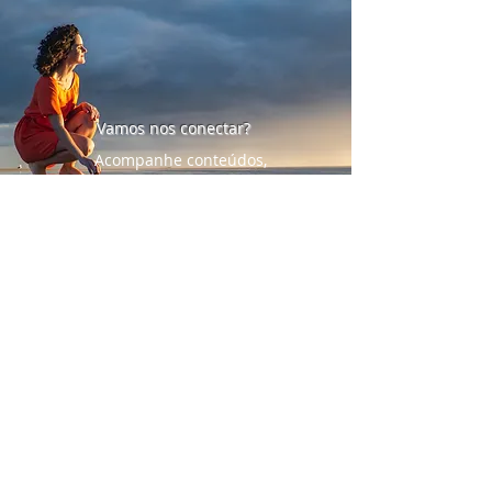
Vamos nos conectar?
Acompanhe conteúdos,
novidades e experiências por
aqui.
+55 (48) 99140 2544
ser@laisgervasio.com.br
© 2026 by Laís Gervásio. Proudly created
with
Wix.com