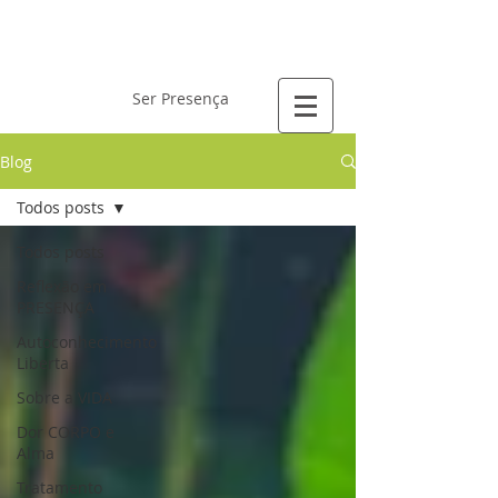
Laís Gervásio
Ser Presença
Blog
Todos posts
Todos posts
Reflexão em
PRESENÇA
Autoconhecimento
Liberta
Sobre a VIDA
Dor CORPO e
Alma
Tratamento