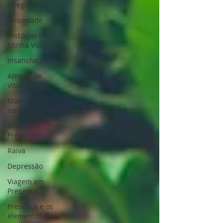
Integrativo
Ansiedade
Histórias da
Minha Vida
Insatisfação
Atitude de
Vítima
Mãe- visão
sistêmica
Momento
Presente
Raiva
Depressão
Viagem em
Presença
Presença e os
elementos da