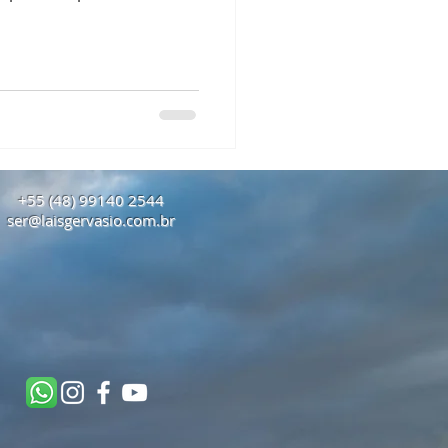
+55 (48) 99140 2544
ser@laisgervasio.com.br