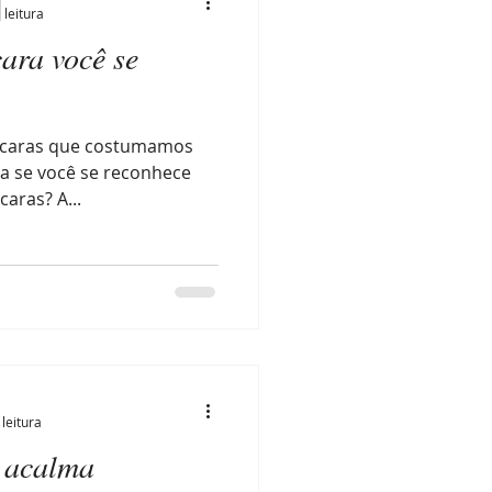
 leitura
ara você se
áscaras que costumamos
ja se você se reconhece
aras? A...
leitura
r acalma