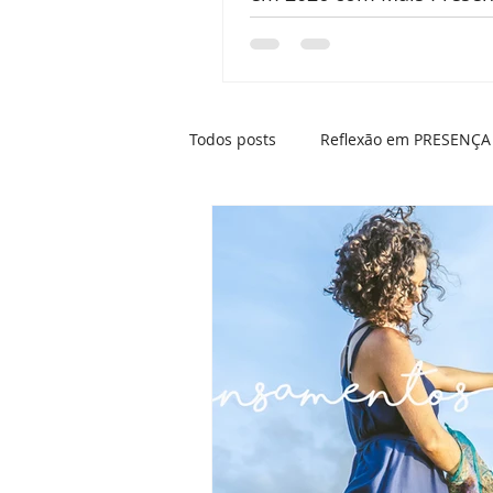
Clareza
Todos posts
Reflexão em PRESENÇA
Tratamento Integrativo
Ansie
Mãe- visão sistêmica
Momento
Presença e os elementos da Natur