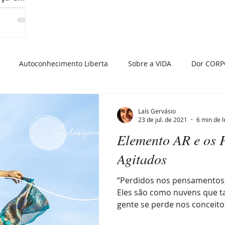
Autoconhecimento Liberta
Sobre a VIDA
Dor CORP
dade
Histórias da Minha Vida
Insatisfação
Atitude 
Laís Gervásio
23 de jul. de 2021
6 min de l
Elemento AR e os 
 Presente
Raiva
Depressão
Viagem em Presença
Agitados
“Perdidos nos pensamentos,
eza
Auto cobrança
Eles são como nuvens que t
gente se perde nos conceito