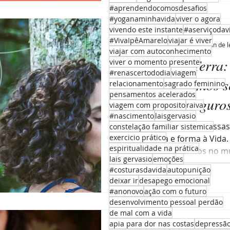
#aprendendocomosdesafios
#yoganaminhavida
viver o agora
vivendo este instante
#aserviçodav
Laís Gervásio
#VivaIpêAmarelo
viajar é viver
15 de jul. de 2021
5 min de l
viajar com autoconhecimento
Presença de Terra
viver o momento presente
#renascertododia
viagem
da Terra, ficamos 
relacionamento
sagrado feminino
pensamentos acelerados
perdidos, inseguros
viagem com proposito
raiva
#nascimento
laisgervasio
A terra é nossa base, nossas
constelação familiar sistemica
exercicio prático
dá estrutura e forma à Vida
espiritualidade na prática
que estamos sozinhos no mu
lais gervasio
emoções
#costurasdavida
autopunição
deixar ir
desapego emocional
#anonovo
ação com o futuro
desenvolvimento pessoal perdão
de mal com a vida
apia para dor nas costas
depressã
Laís Gervásio