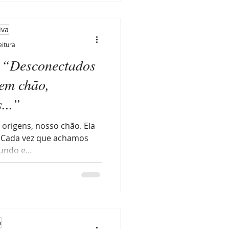
iva
eitura
: “Desconectados
sem chão,
...”
 origens, nosso chão. Ela
. Cada vez que achamos
ndo e...
o