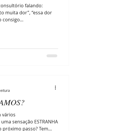
onsultório falando:
nto muita dor”, “essa dor
 consigo...
leitura
TAMOS?
m vários
 uma sensação ESTRANHA
 o próximo passo? Tem