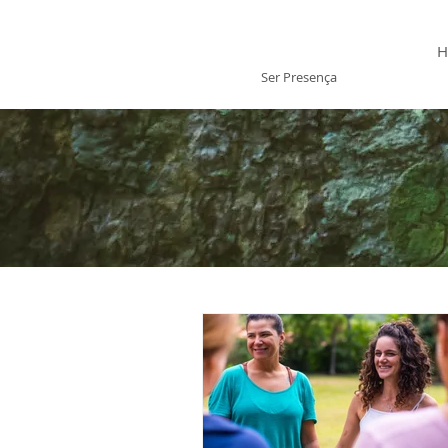
Laís Gervásio
H
Ser Presença