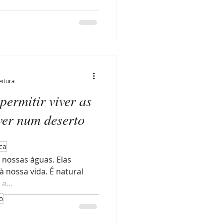
eitura
ermitir viver as
ver num deserto
ca
nossas águas. Elas
 nossa vida. É natural
a...
o