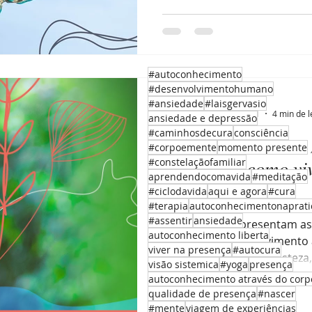
#autoconhecimento
#desenvolvimentohumano
Laís Gervásio
#ansiedade
#laisgervasio
16 de jul. de 2021
4 min de l
ansiedade e depressão
#caminhosdecura
consciência
Emoções: “Não se p
#corpoemente
momento presente
emoções é como vi
#constelaçãofamiliar
aprendendocomavida
#meditação
sem água.”
#ciclodavida
aqui e agora
#cura
#terapia
autoconhecimentonaprati
#assentir
ansiedade
As emoções representam as 
autoconhecimento liberta
trazem fluidez e movimento à
viver na presença
#autocura
atravessar a raiva, a tristeza, 
visão sistemica
#yoga
presença
autoconhecimento através do corp
qualidade de presença
#nascer
#mente
viagem de experiências