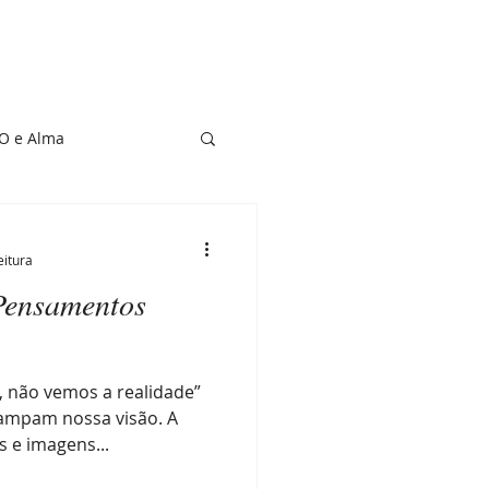
O e Alma
de Vítima
eitura
Pensamentos
 não vemos a realidade”
ampam nossa visão. A
s e imagens...