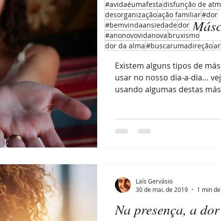
#avidaéumafesta
disfunção de atm
17 de mar. de 2021
3 min de
desorganização
ação familiar
#dor
Atrás de qual Másc
#bemvindaansiedade
dor
#anonovovidanova
bruxismo
esconde?
dor da alma
#buscarumadireção
ar
Existem alguns tipos de m
usar no nosso dia-a-dia… ve
usando algumas destas másc
Laís Gervásio
30 de mai. de 2019
1 min de 
Na presença, a do