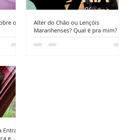
obre o
Alter do Chão ou Lençóis
Maranhenses? Qual é pra mim?
a Entrar
ça e