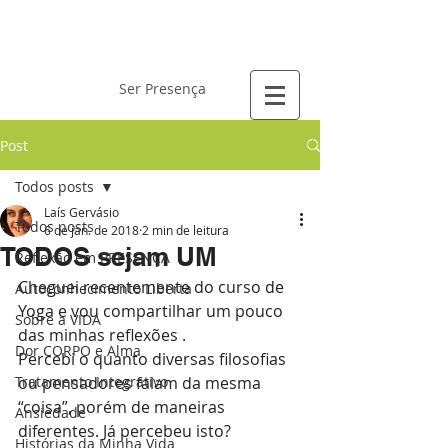
Laís Gervásio
Ser Presença
Post
Todos posts
Laís Gervásio
Todos posts
6 de jan. de 2018
2 min de leitura
TODOS sejam UM
Reflexão em PRESENÇA
Cheguei recentemente do curso de 
Autoconhecimento Liberta
Yoga e vou compartilhar um pouco 
Sobre a VIDA
das minhas reflexões .
Dor CORPO e Alma
Percebi o quanto diversas filosofias 
Tratamento Integrativo
ou pensadores falam da mesma 
“coisa”, porém de maneiras 
Ansiedade
diferentes. Já percebeu isto?
Histórias da Minha Vida