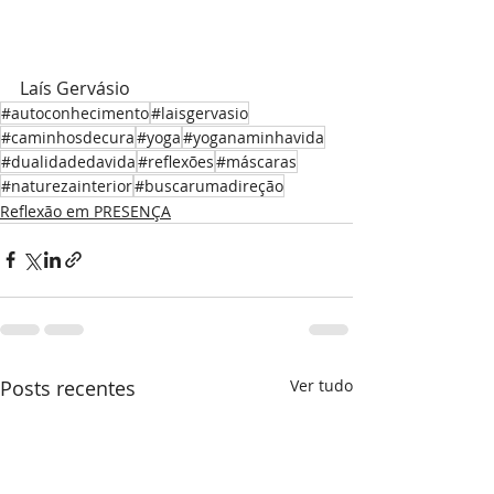
Laís Gervásio
#autoconhecimento
#laisgervasio
#caminhosdecura
#yoga
#yoganaminhavida
#dualidadedavida
#reflexões
#máscaras
#naturezainterior
#buscarumadireção
Reflexão em PRESENÇA
Posts recentes
Ver tudo