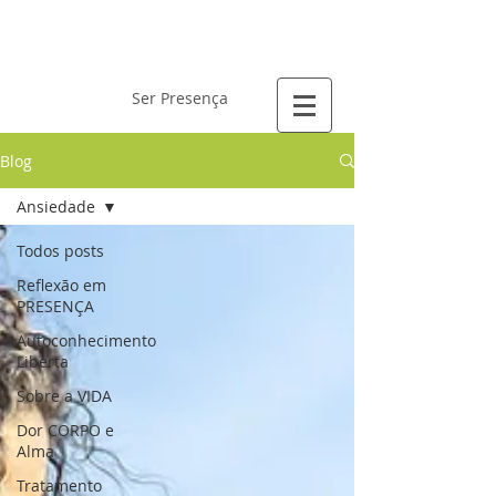
Laís Gervásio
Ser Presença
Blog
Ansiedade
Todos posts
Reflexão em
PRESENÇA
Autoconhecimento
Liberta
Sobre a VIDA
Dor CORPO e
Alma
Tratamento