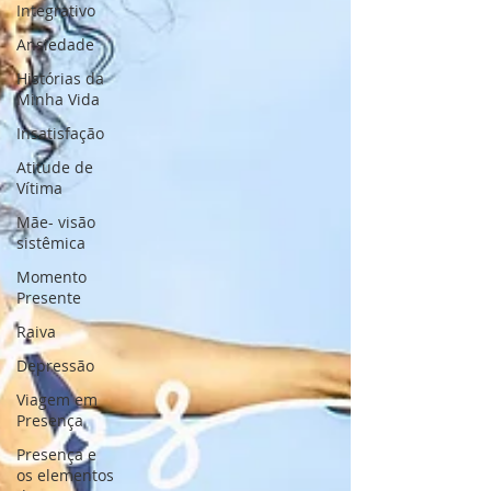
Integrativo
Ansiedade
Histórias da
Minha Vida
Insatisfação
Atitude de
Vítima
Mãe- visão
sistêmica
Momento
Presente
Raiva
Depressão
Viagem em
Presença
Presença e
os elementos