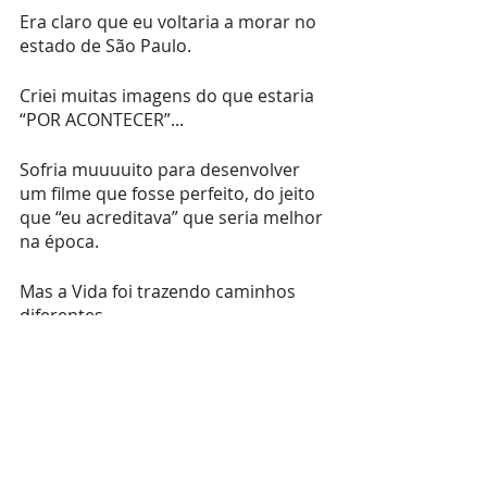
Era claro que eu voltaria a morar no 
estado de São Paulo. 
Criei muitas imagens do que estaria 
“POR ACONTECER”...
Sofria muuuuito para desenvolver 
um filme que fosse perfeito, do jeito 
que “eu acreditava” que seria melhor 
na época.
Mas a Vida foi trazendo caminhos 
diferentes…
Não casei com o Namorado da 
época, nem voltei para SP.
Trabalhei na clínica de diversas 
pessoas em Floripa até 
compreender o quanto é 
desafiadora a dinâmica de uma 