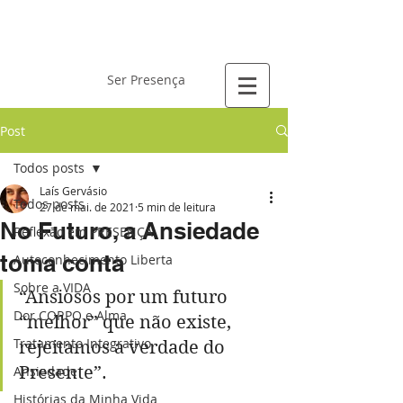
Laís Gervásio
Ser Presença
Post
Todos posts
Laís Gervásio
Todos posts
27 de mai. de 2021
5 min de leitura
No Futuro, a Ansiedade
Reflexão em PRESENÇA
toma conta
Autoconhecimento Liberta
Sobre a VIDA
“Ansiosos por um futuro 
Dor CORPO e Alma
“melhor” que não existe, 
Tratamento Integrativo
rejeitamos a verdade do 
Ansiedade
Presente”.
Histórias da Minha Vida