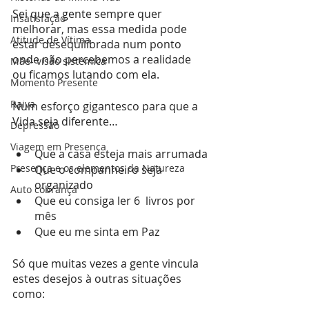
Sei que a gente sempre quer 
Insatisfação
melhorar, mas essa medida pode 
Atitude de Vítima
estar desequilibrada num ponto 
onde não percebemos a realidade 
Mãe- visão sistêmica
ou ficamos lutando com ela.
Momento Presente
Raiva
Num esforço gigantesco para que a 
Vida seja diferente…
Depressão
Viagem em Presença
Que a casa esteja mais arrumada
Presença e os elementos da Natureza
Que o companheiro seja 
organizado
Auto cobrança
Que eu consiga ler 6  livros por 
mês
Que eu me sinta em Paz 
Só que muitas vezes a gente vincula 
estes desejos à outras situações 
como: