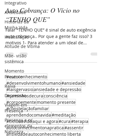
Integrativo
Auto Cobrança: O Vício no
Ansiedade
“TENHO QUE”
Histórias da
Minha Vida
Falar “TENHO QUE” é sinal de auto exigência e
auto cobrança.. Por que a gente faz isso? 3
Insatisfação
motivos 1- Para atender a um ideal de...
Atitude de Vítima
Mãe- visão
sistêmica
Momento
Presente
#autoconhecimento
#desenvolvimentohumano
#ansiedade
Raiva
#laisgervasio
ansiedade e depressão
Depressão
#caminhosdecura
consciência
#corpoemente
momento presente
Viagem em
#constelaçãofamiliar
Presença
aprendendocomavida
#meditação
Presença e os
#ciclodavida
aqui e agora
#cura
#terapia
elementos da
autoconhecimentonapratica
#assentir
Natureza
ansiedade
autoconhecimento liberta