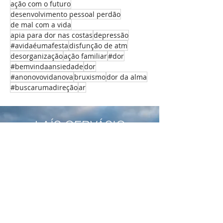
ação com o futuro
desenvolvimento pessoal perdão
de mal com a vida
apia para dor nas costas
depressão
#avidaéumafesta
disfunção de atm
desorganização
ação familiar
#dor
#bemvindaansiedade
dor
#anonovovidanova
bruxismo
dor da alma
#buscarumadireção
ar
LAÍS GERVÁSIO
Viva a liberdade de SER quem você é.
Vamos nos conectar?
Acompanhe conteúdos,