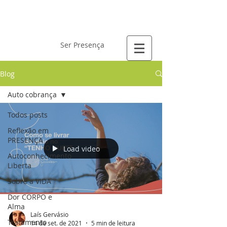
Laís Gervásio
Ser Presença
Blog
Auto cobrança
Todos posts
Reflexão em
PRESENÇA
Load video
Autoconhecimento
Liberta
Sobre a VIDA
Dor CORPO e
Alma
Laís Gervásio
Tratamento
14 de set. de 2021
5 min de leitura