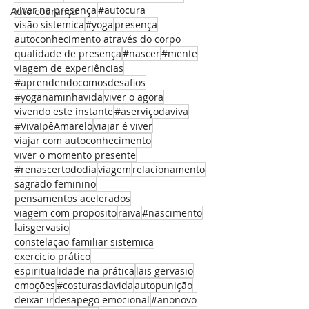
viver na presença
#autocura
Auto cobrança
visão sistemica
#yoga
presença
autoconhecimento através do corpo
qualidade de presença
#nascer
#mente
viagem de experiências
#aprendendocomosdesafios
#yoganaminhavida
viver o agora
vivendo este instante
#aserviçodaviva
#VivaIpêAmarelo
viajar é viver
viajar com autoconhecimento
viver o momento presente
#renascertododia
viagem
relacionamento
sagrado feminino
pensamentos acelerados
viagem com proposito
raiva
#nascimento
laisgervasio
constelação familiar sistemica
exercicio prático
espiritualidade na prática
lais gervasio
emoções
#costurasdavida
autopunição
deixar ir
desapego emocional
#anonovo