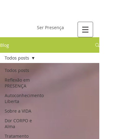
Laís Gervásio
Ser Presença
Blog
Todos posts
Todos posts
Reflexão em
PRESENÇA
Autoconhecimento
Liberta
Sobre a VIDA
Dor CORPO e
Alma
Tratamento