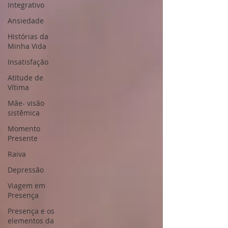
Integrativo
Ansiedade
Histórias da
Minha Vida
Insatisfação
Atitude de
Vítima
Mãe- visão
sistêmica
Momento
Presente
Raiva
Depressão
Viagem em
Presença
Presença e os
elementos da