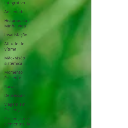
Integrativo
Ansiedade
Histórias da
Minha Vida
Insatisfação
Atitude de
Vítima
Mãe- visão
sistêmica
Momento
Presente
Raiva
Depressão
Viagem em
Presença
Presença e os
elementos da