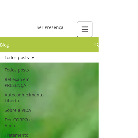
Laís Gervásio
Ser Presença
Blog
Todos posts
Todos posts
Reflexão em
PRESENÇA
Autoconhecimento
Liberta
Sobre a VIDA
Dor CORPO e
Alma
Tratamento