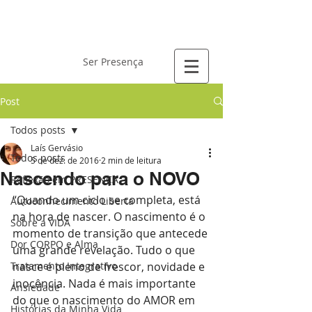
Laís Gervásio
Ser Presença
Post
Todos posts
Laís Gervásio
Todos posts
5 de dez. de 2016
2 min de leitura
Nascendo para o NOVO
Reflexão em PRESENÇA
“Quando um ciclo se completa, está 
Autoconhecimento Liberta
na hora de nascer. O nascimento é o 
Sobre a VIDA
momento de transição que antecede 
Dor CORPO e Alma
uma grande revelação. Tudo o que 
Tratamento Integrativo
nasce é pleno de frescor, novidade e 
inocência. Nada é mais importante 
Ansiedade
do que o nascimento do AMOR em 
Histórias da Minha Vida