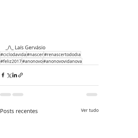
_/\_ Laís Gervásio
#ciclodavida
#nascer
#renascertododia
#feliz2017
#anonovo
#anonovovidanova
Posts recentes
Ver tudo