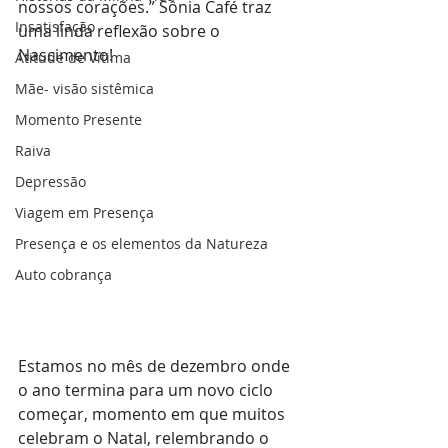
nossos corações.” Sônia Café traz 
Insatisfação
uma linda reflexão sobre o 
Nascimento! 
Atitude de Vítima
Mãe- visão sistêmica
Momento Presente
Raiva
Depressão
Viagem em Presença
Presença e os elementos da Natureza
Auto cobrança
Estamos no mês de dezembro onde 
o ano termina para um novo ciclo 
começar, momento em que muitos 
celebram o Natal, relembrando o 