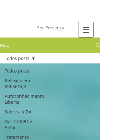
Laís Gervásio
Ser Presença
Blog
Todos posts
Todos posts
Reflexão em
PRESENÇA
Autoconhecimento
Liberta
Sobre a VIDA
Dor CORPO e
Alma
Tratamento