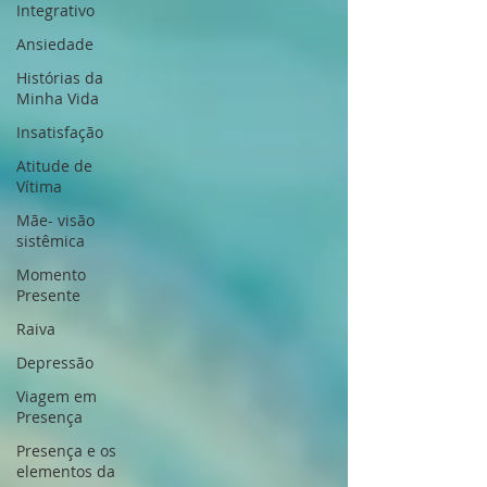
Integrativo
Ansiedade
Histórias da
Minha Vida
Insatisfação
Atitude de
Vítima
Mãe- visão
sistêmica
Momento
Presente
Raiva
Depressão
Viagem em
Presença
Presença e os
elementos da