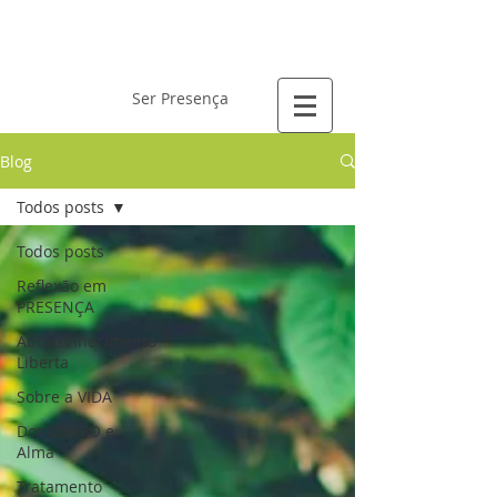
Laís Gervásio
Ser Presença
Blog
Todos posts
Todos posts
Reflexão em
PRESENÇA
Autoconhecimento
Liberta
Sobre a VIDA
Dor CORPO e
Alma
Tratamento