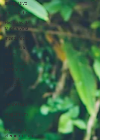
Integrativo
Ansiedade
Histórias da
Minha Vida
Insatisfação
Atitude de
Vítima
Mãe- visão
sistêmica
Momento
Presente
Raiva
Depressão
Viagem em
Presença
Presença e os
elementos da