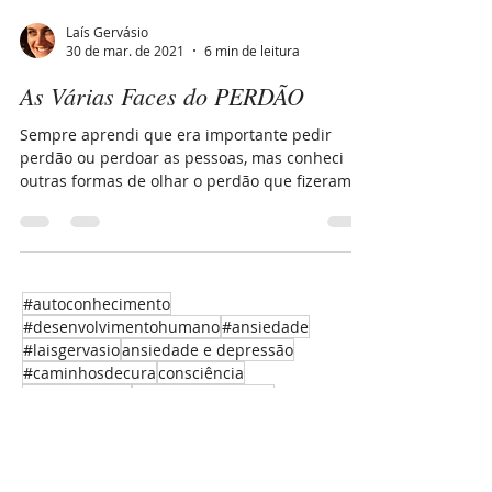
Laís Gervásio
30 de mar. de 2021
6 min de leitura
As Várias Faces do PERDÃO
Sempre aprendi que era importante pedir
perdão ou perdoar as pessoas, mas conheci
outras formas de olhar o perdão que fizeram
sentido pra...
#autoconhecimento
#desenvolvimentohumano
#ansiedade
#laisgervasio
ansiedade e depressão
#caminhosdecura
consciência
#corpoemente
momento presente