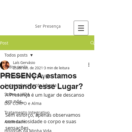
Laís Gervásio
Ser Presença
Post
Todos posts
Laís Gervásio
Todos posts
25 de set. de 2021
3 min de leitura
PRESENÇA, estamos
Reflexão em PRESENÇA
ocupando esse Lugar?
Autoconhecimento Liberta
Sobre a VIDA
A Presença é um lugar de descanso 
em nós.
Dor CORPO e Alma
Tratamento Integrativo
Sem esforço, apenas observamos 
com curiosidade o corpo e suas 
Ansiedade
sensações.
Histórias da Minha Vida