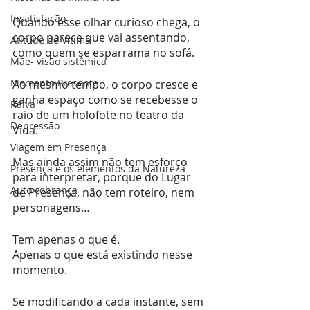
Insatisfação
Quando esse olhar curioso chega, o 
corpo parece que vai assentando, 
Atitude de Vítima
como quem se esparrama no sofá.
Mãe- visão sistêmica
Momento Presente
Ao mesmo tempo, o corpo cresce e 
ganha espaço como se recebesse o 
Raiva
raio de um holofote no teatro da 
Depressão
Vida.
Viagem em Presença
Mas ainda assim não tem esforço 
Presença e os elementos da Natureza
para interpretar, porque do Lugar 
Auto cobrança
de Presença, não tem roteiro, nem 
personagens…
Tem apenas o que é.
Apenas o que está existindo nesse 
momento.
Se modificando a cada instante, sem 