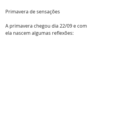
Primavera de sensações
A primavera chegou dia 22/09 e com 
ela nascem algumas reflexões:
o que está brotando na nossa vida 
agora?
qual é a qualidade desses brotos?
o que está pronto para florescer na 
minha vida?
Lembrando que as sementes foram 
espalhadas lá no outono, ficaram 
recolhidas no inverno e agora estão 
vindo à tona.
Projetos, atitudes internas, 
relações... o que está brotando 