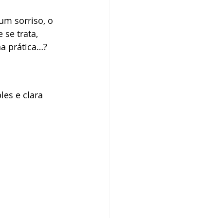
m sorriso, o 
se trata, 
na prática…?
es e clara 