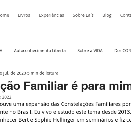
ome
Livros
Experiências
Sobre Laís
Blog
Cont
ÇA
Autoconhecimento Liberta
Sobre a VIDA
Dor COR
e jul. de 2020
5 min de leitura
edade
Histórias da Minha Vida
Insatisfação
Atitude
ção Familiar é para mi
e 2022
to Presente
Raiva
Depressão
Viagem em Presença
ouve uma expansão das Constelações Familiares por
e no Brasil. Eu vivo e estudo este tema desde 2013, 
hecer Bert e Sophie Hellinger em seminários e fiz c
reza
Auto cobrança