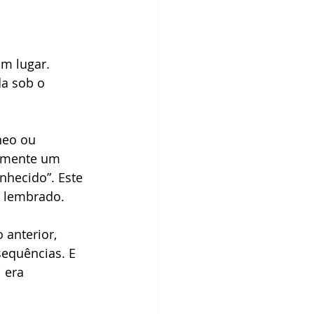
m lugar. 
a sob o 
neo ou 
ormente um 
nhecido”. Este 
i lembrado.
anterior, 
sequências. E 
 era 