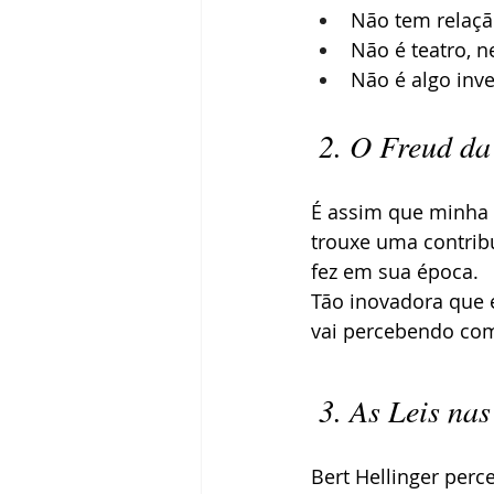
Não tem relaçã
Não é teatro, 
Não é algo inv
2. O Freud da
É assim que minha p
trouxe uma contrib
fez em sua época.
Tão inovadora que 
vai percebendo como
3. As Leis na
Bert Hellinger perc