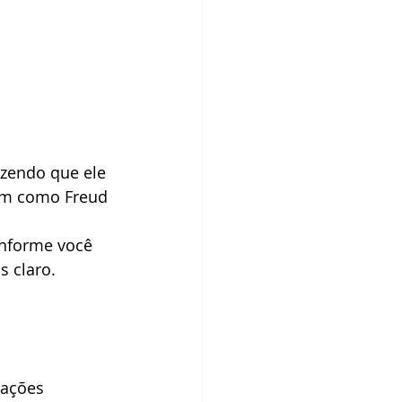
izendo que ele 
im como Freud 
onforme você 
s claro.
lações 