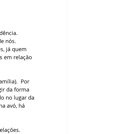
dência. 
e nós. 
s, já quem 
s em relação 
ília).  Por 
ir da forma 
o no lugar da 
a avó, há 
elações.