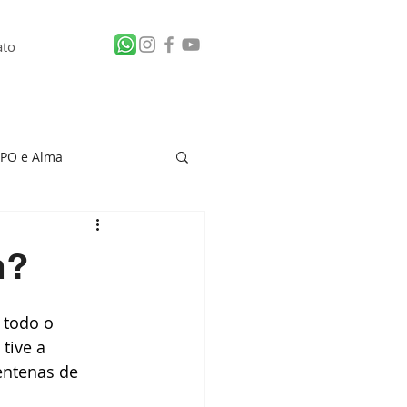
ato
PO e Alma
 de Vítima
m?
 todo o 
tive a 
entenas de 