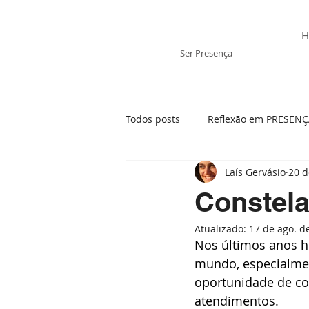
Laís Gervásio
H
Ser Presença
Todos posts
Reflexão em PRESEN
Laís Gervásio
20 d
Tratamento Integrativo
Ansi
Constela
Atualizado:
17 de ago. d
Mãe- visão sistêmica
Momen
Nos últimos anos h
mundo, especialment
oportunidade de con
Presença e os elementos da Natu
atendimentos. 