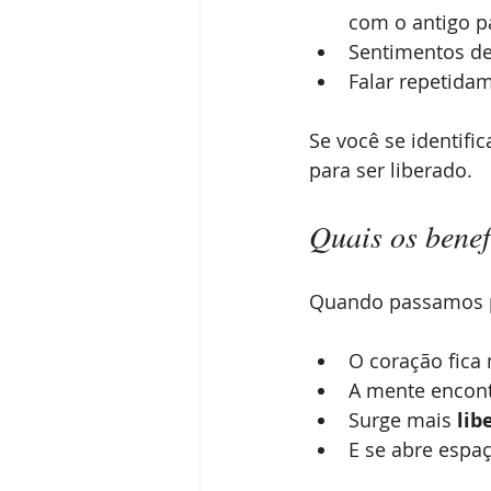
com o antigo p
Sentimentos de
Falar repetidam
Se você se identifi
para ser liberado.
Quais os benef
Quando passamos po
O coração fica 
A mente encont
Surge mais 
lib
E se abre espaç