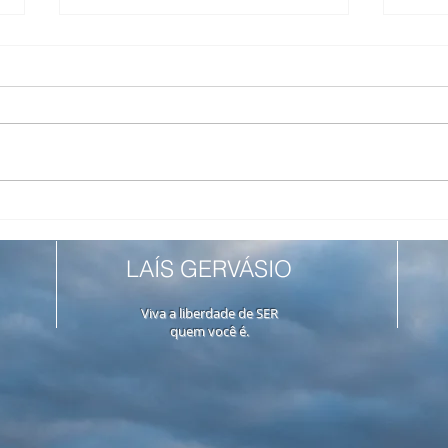
Alter do Chão ou Lençóis
Três
Maranhenses? Qual é pra
Entr
mim?
Pres
LAÍS GERVÁSIO
Viva a liberdade de SER
quem você é.