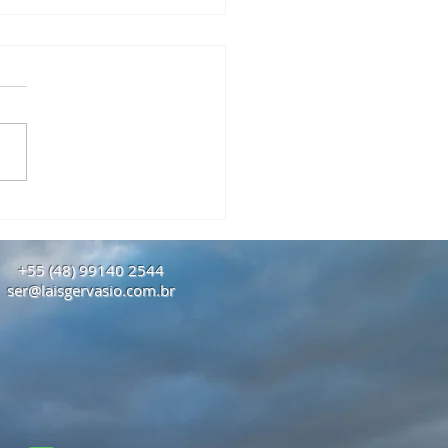
 Atitudes Internas Para
ar em 2026 com Mais
ença e Clareza
+55 (48) 99140 2544
ser@laisgervasio.com.br