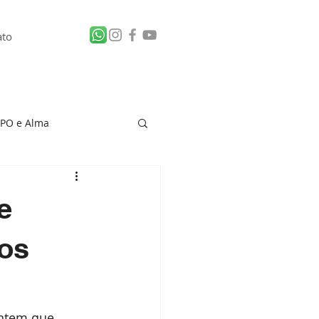
ato
PO e Alma
 de Vítima
e
los
ntem que 