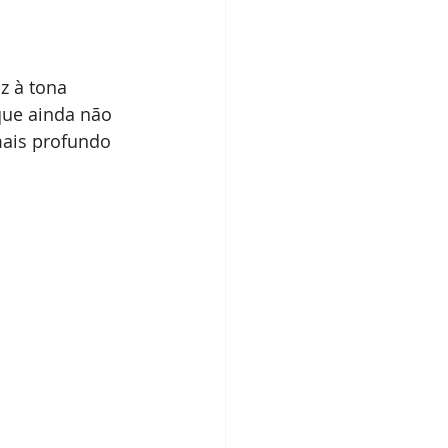
az à tona 
que ainda não 
mais profundo 