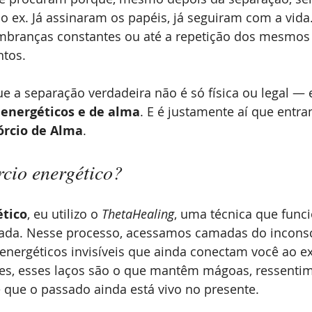
o ex. Já assinaram os papéis, já seguiram com a vid
lembranças constantes ou até a repetição dos mesmo
ntos.
e a separação verdadeira não é só física ou legal —
 
energéticos e de alma
. E é justamente aí que entra
órcio de Alma
.
rcio energético?
ético
, eu utilizo o 
ThetaHealing
, uma técnica que func
da. Nesse processo, acessamos camadas do inconsc
energéticos invisíveis que ainda conectam você ao ex
zes, esses laços são o que mantêm mágoas, ressenti
 que o passado ainda está vivo no presente.