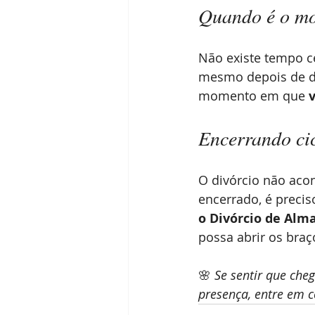
Quando é o mo
Não existe tempo c
mesmo depois de de
momento em que 
Encerrando ci
O divórcio não acon
encerrado, é precis
o Divórcio de Alm
possa abrir os bra
🌸 
Se sentir que che
presença, entre em c