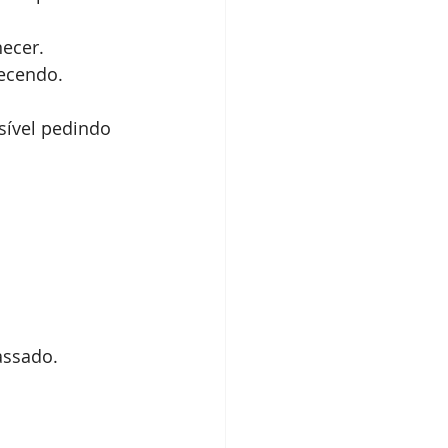
ecer.
tecendo.
sível pedindo 
assado.