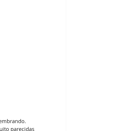
elembrando.
uito parecidas 