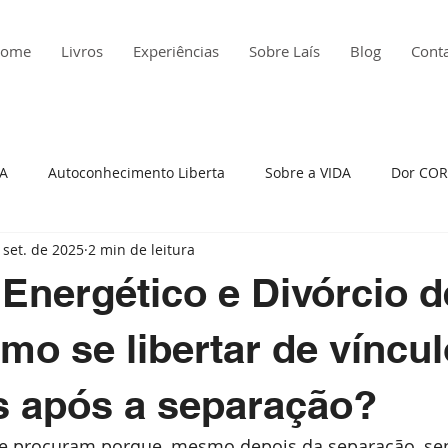
ome
Livros
Experiências
Sobre Laís
Blog
Cont
ÇA
Autoconhecimento Liberta
Sobre a VIDA
Dor COR
 set. de 2025
2 min de leitura
edade
Histórias da Minha Vida
Insatisfação
Atitude
 Energético e Divórcio d
to Presente
Raiva
Depressão
Viagem em Presença
mo se libertar de víncu
is após a separação?
reza
Auto cobrança
e procuram porque, mesmo depois da separação, se