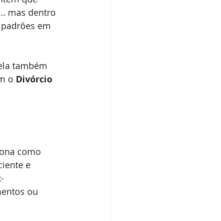
a… mas dentro 
s padrões em 
 ela também 
m o 
Divórcio 
iona como 
iente e 
-
mentos ou 