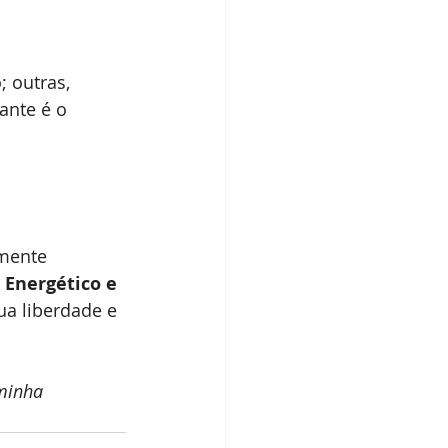
 outras, 
nte é o 
lmente 
 Energético e 
ua liberdade e 
minha 