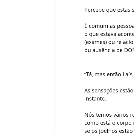
Percebe que estas 
É comum as pessoas
o que estava acon
(exames) ou relaci
ou ausência de DO
“Tá, mas então Laís
As sensações estão
instante.
Nós temos vários r
como está o corpo 
se os joelhos estã