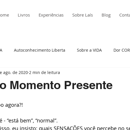
ome
Livros
Experiências
Sobre Laís
Blog
Cont
ÇA
Autoconhecimento Liberta
Sobre a VIDA
Dor COR
e ago. de 2020
2 min de leitura
edade
Histórias da Minha Vida
Insatisfação
Atitude
 o Momento Presente
to Presente
Raiva
Depressão
Viagem em Presença
o agora?! 
reza
Auto cobrança
- “está bem”, “normal”. 
isso, eu insisto: quais SENSAÇÕES você percebe no s