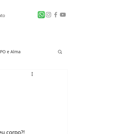
ato
PO e Alma
 de Vítima
eu corpo?! 