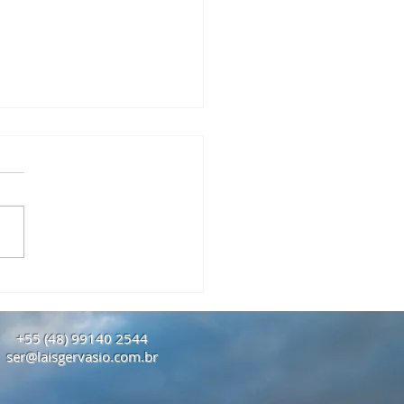
 Atitudes Internas Para
ar em 2026 com Mais
ença e Clareza
+55 (48) 99140 2544
ser@laisgervasio.com.br