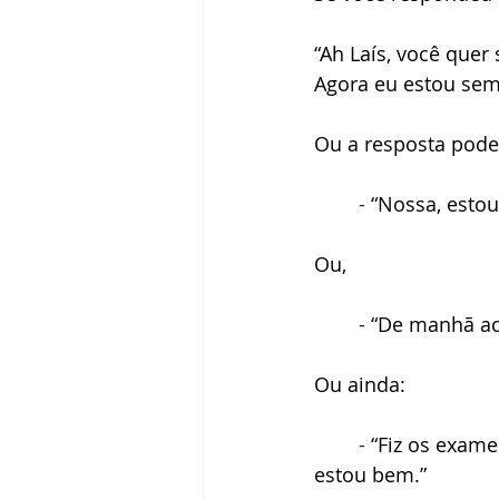
“Ah Laís, você quer
Agora eu estou sem
Ou a resposta poder
	- 
“Nossa, esto
Ou, 
	- 
“De manhã ac
Ou ainda:
	- 
“Fiz os exame
estou bem.”