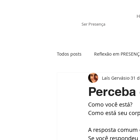
Laís Gervásio
H
Ser Presença
Todos posts
Reflexão em PRESEN
Laís Gervásio
31 d
Tratamento Integrativo
Ansi
Perceba
Como você está?
Mãe- visão sistêmica
Momen
Como está seu corp
Presença e os elementos da Natu
A resposta comum é 
Se você respondeu 