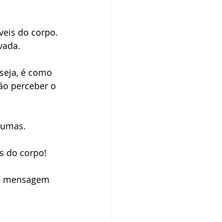
veis do corpo.
vada.
seja, é como 
ão perceber o 
raumas.
s do corpo!
de mensagem 