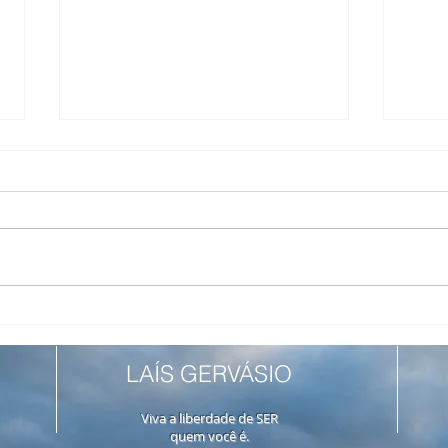
Alter do Chão ou Lençóis
Três
Maranhenses? Qual é pra
Entr
mim?
Pres
LAÍS GERVÁSIO
Viva a liberdade de SER
quem você é.