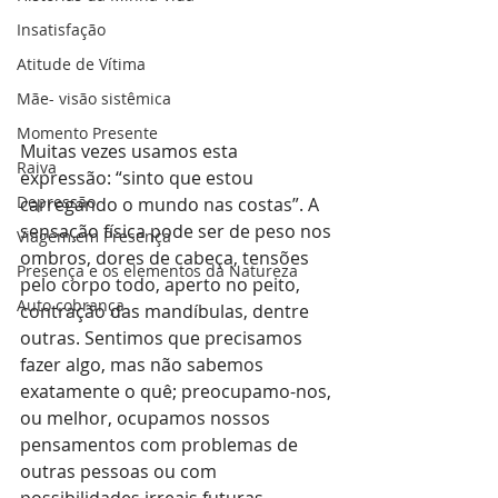
Insatisfação
Atitude de Vítima
Mãe- visão sistêmica
Momento Presente
Muitas vezes usamos esta 
Raiva
expressão: “sinto que estou 
Depressão
carregando o mundo nas costas”. A 
sensação física pode ser de peso nos 
Viagem em Presença
ombros, dores de cabeça, tensões 
Presença e os elementos da Natureza
pelo corpo todo, aperto no peito, 
Auto cobrança
contração das mandíbulas, dentre 
outras. Sentimos que precisamos 
fazer algo, mas não sabemos 
exatamente o quê; preocupamo-nos, 
ou melhor, ocupamos nossos 
pensamentos com problemas de 
outras pessoas ou com 
possibilidades irreais futuras.