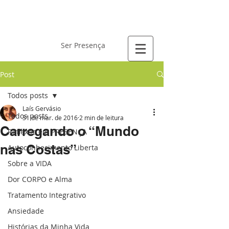
Laís Gervásio
Ser Presença
Post
Todos posts
Laís Gervásio
Todos posts
31 de mar. de 2016
2 min de leitura
Carregando o “Mundo
Reflexão em PRESENÇA
nas Costas”
Autoconhecimento Liberta
Sobre a VIDA
Dor CORPO e Alma
Tratamento Integrativo
Ansiedade
Histórias da Minha Vida