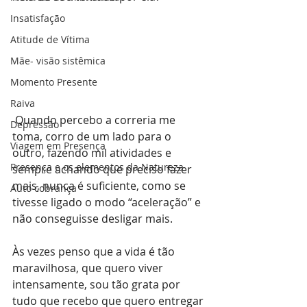
Insatisfação
Atitude de Vítima
Mãe- visão sistêmica
Momento Presente
Raiva
 Quando percebo a correria me 
Depressão
toma, corro de um lado para o 
Viagem em Presença
outro, fazendo mil atividades e 
Presença e os elementos da Natureza
sempre achando que preciso fazer 
mais, nunca é suficiente, como se 
Auto cobrança
tivesse ligado o modo “aceleração” e 
não conseguisse desligar mais.
Às vezes penso que a vida é tão 
maravilhosa, que quero viver 
intensamente, sou tão grata por 
tudo que recebo que quero entregar 