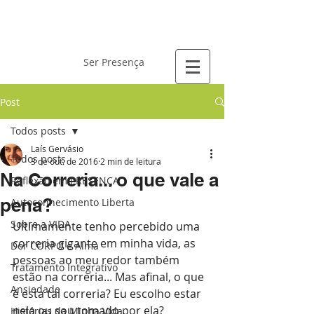
Laís Gervásio
Ser Presença
Post
Todos posts
Laís Gervásio
Todos posts
3 de out. de 2016
2 min de leitura
Na Correria... o que vale a
Reflexão em PRESENÇA
pena?
Autoconhecimento Liberta
Sobre a VIDA
Ultimamente tenho percebido uma 
correria gigante em minha vida, as 
Dor CORPO e Alma
pessoas ao meu redor também 
Tratamento Integrativo
estão na correria... Mas afinal, o que 
Ansiedade
é esta tal correria? Eu escolho estar 
nela ou sou tomado por ela?
Histórias da Minha Vida