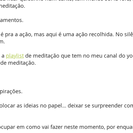
meditação.
samentos.
 é pra a ação, mas aqui é uma ação recolhida. No silê
m.
 a 
playlist
 de meditação que tem no meu canal do yo
 de meditação. 
spirações.
colocar as ideias no papel… deixar se surpreender com
ocupar em como vai fazer neste momento, por enquant