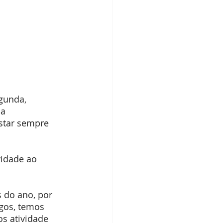
gunda, 
a 
star sempre 
idade ao 
 do ano, por 
gos, temos 
s atividade 