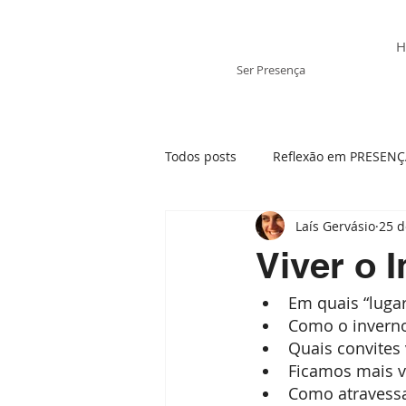
Laís Gervásio
H
Ser Presença
Todos posts
Reflexão em PRESEN
Laís Gervásio
25 d
Tratamento Integrativo
Ansi
Viver o 
Em quais “lugar
Mãe- visão sistêmica
Momen
Como o inverno 
Quais convites
Ficamos mais v
Presença e os elementos da Natu
Como atravessa