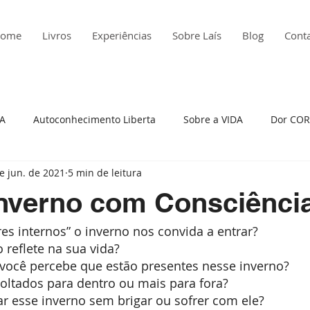
ome
Livros
Experiências
Sobre Laís
Blog
Cont
ÇA
Autoconhecimento Liberta
Sobre a VIDA
Dor COR
e jun. de 2021
5 min de leitura
edade
Histórias da Minha Vida
Insatisfação
Atitude
Inverno com Consciênci
es internos” o inverno nos convida a entrar?
to Presente
Raiva
Depressão
Viagem em Presença
reflete na sua vida?
 você percebe que estão presentes nesse inverno?
oltados para dentro ou mais para fora?
reza
Auto cobrança
r esse inverno sem brigar ou sofrer com ele?