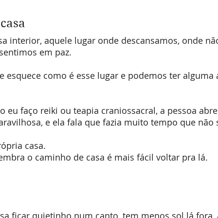
 casa
sa interior, aquele lugar onde descansamos, onde nã
 sentimos em paz.
te esquece como é esse lugar e podemos ter alguma 
eu faço reiki ou teapia craniossacral, a pessoa abr
avilhosa, e ela fala que fazia muito tempo que não s
ópria casa. 
mbra o caminho de casa é mais fácil voltar pra lá.
isa ficar quietinho num canto, tem menos sol lá fora, 