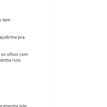
o tem 
ajudinha pra 
e os olhos com 
entia isso. 
a energia trás 