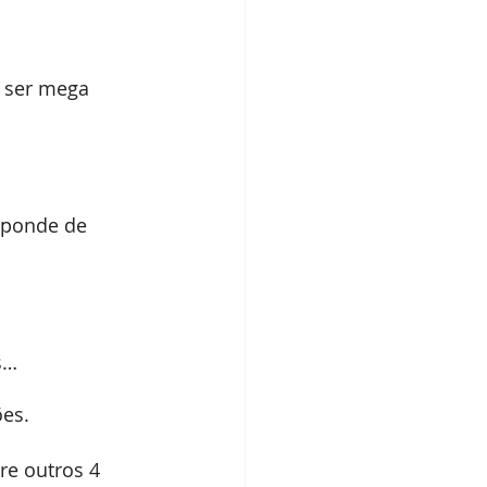
 ser mega 
sponde de 
s…
ões.
re outros 4 