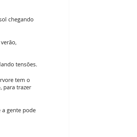
 sol chegando 
verão, 
lando tensões.
árvore tem o 
 para trazer 
 a gente pode 