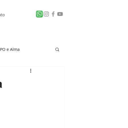
ato
PO e Alma
 de Vítima
a