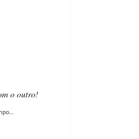
om o outro!
empo…