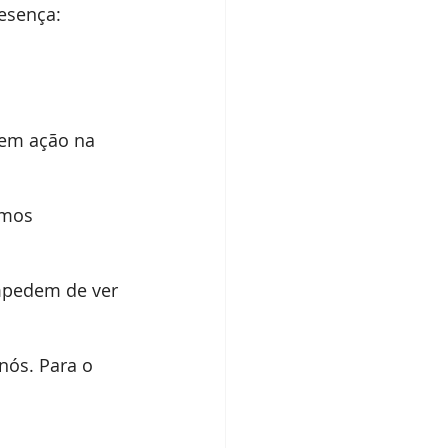
esença:
 em ação na 
amos 
mpedem de ver 
nós. Para o 