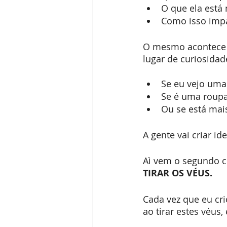
O que ela está
Como isso imp
O mesmo acontece 
lugar de curiosida
Se eu vejo uma
Se é uma roupa 
Ou se está mai
A gente vai criar id
Aì vem o segundo co
TIRAR OS VÉUS.
Cada vez que eu cr
ao tirar estes véus