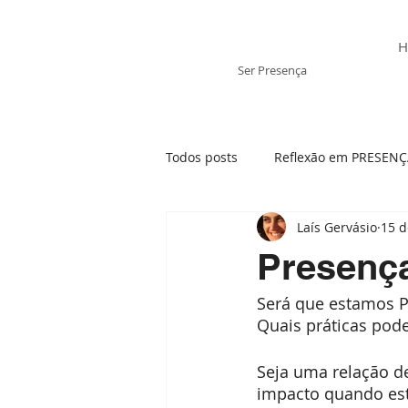
Laís Gervásio
H
Ser Presença
Todos posts
Reflexão em PRESEN
Laís Gervásio
15 d
Tratamento Integrativo
Ansi
Presenç
Será que estamos P
Mãe- visão sistêmica
Momen
Quais práticas pod
Seja uma relação de
Presença e os elementos da Natu
impacto quando es