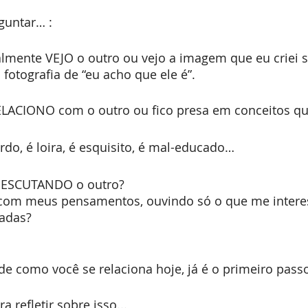
guntar… :
almente VEJO o outro ou vejo a imagem que eu criei s
otografia de “eu acho que ele é”.
LACIONO com o outro ou fico presa em conceitos qu
rdo, é loira, é esquisito, é mal-educado…
u ESCUTANDO o outro? 
 com meus pensamentos, ouvindo só o que me interes
tadas?
e como você se relaciona hoje, já é o primeiro pass
refletir sobre isso...