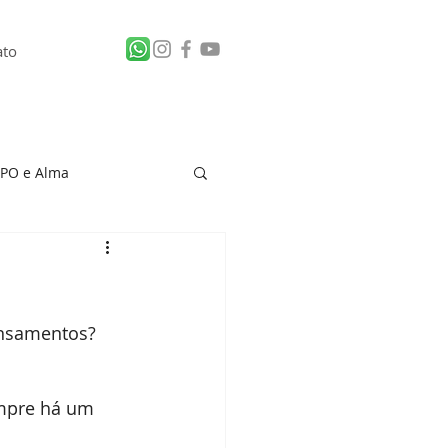
ato
PO e Alma
 de Vítima
ensamentos?
empre há um 