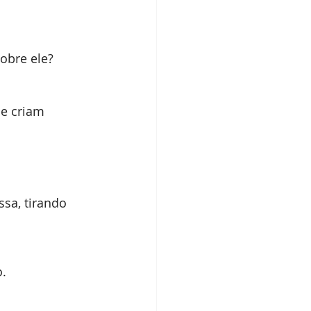
obre ele?
e criam 
sa, tirando 
o.