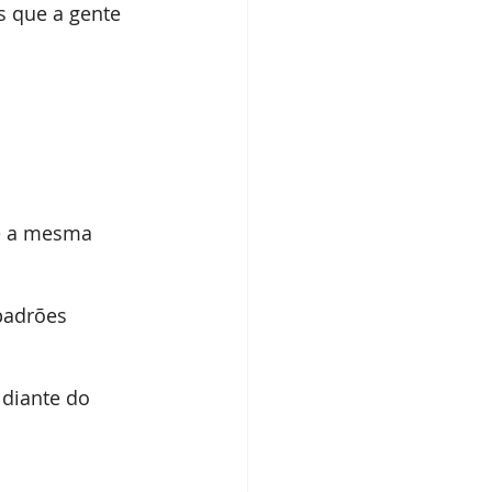
s que a gente 
 é a mesma 
padrões 
 diante do 