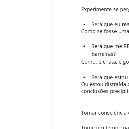
Experimente se per
Será que eu re
Como se fosse uma f
Será que me RE
barreiras? 
Como: é chata, é go
Será que esto
Ou estou distraída
conclusões precipi
Tomar consciência d
Tome um tempo para 