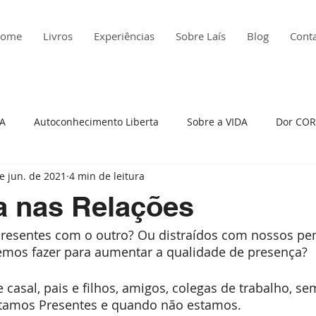
ome
Livros
Experiências
Sobre Laís
Blog
Cont
ÇA
Autoconhecimento Liberta
Sobre a VIDA
Dor COR
e jun. de 2021
4 min de leitura
edade
Histórias da Minha Vida
Insatisfação
Atitude
a nas Relações
resentes com o outro? Ou distraídos com nossos p
to Presente
Raiva
Depressão
Viagem em Presença
emos fazer para aumentar a qualidade de presença?
 casal, pais e filhos, amigos, colegas de trabalho, s
reza
Auto cobrança
tamos Presentes e quando não estamos.