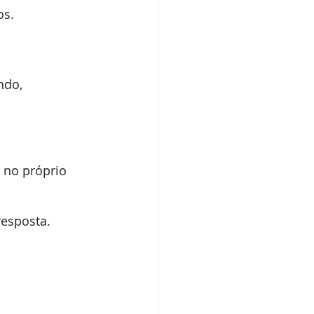
os.
ndo, 
 no próprio 
esposta.