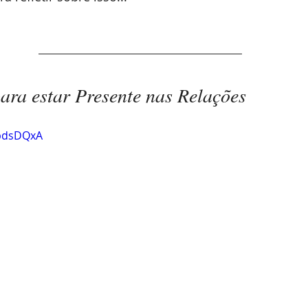
para estar Presente nas Relações
JbdsDQxA