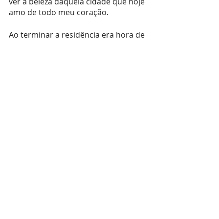
ver a beleza daquela cidade que hoje 
amo de todo meu coração.
Ao terminar a residência era hora de 
mudar de novo, mas decidi que 
desta vez seria diferente, que eu não 
iria ficar apegada ao passado… só 
que pra isso acontecer eu coloquei 
Londrina numa caixa preta.
Hoje reconheço que foi para não 
sentir a dor da separação, da cidade 
e dos amigos que tive esta atitude. 
foi como se fechasse as cortinas de 
uma só vez.
NEGANDO O PASSADO…
Confesso que foi mais fácil, logo fiz 
amizades em Florianópolis, cresci 