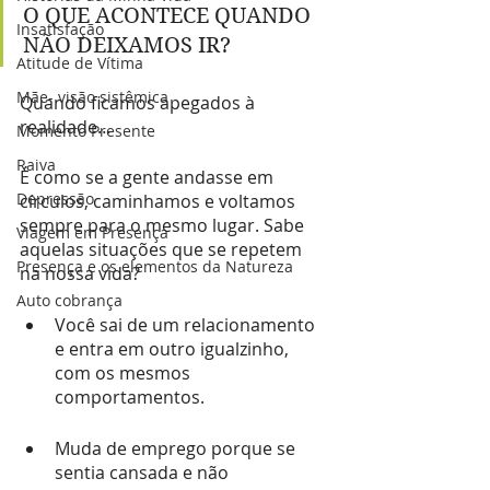
O QUE ACONTECE QUANDO 
Insatisfação
NÃO DEIXAMOS IR?
Atitude de Vítima
Mãe- visão sistêmica
Quando ficamos apegados à 
realidade…
Momento Presente
Raiva
É como se a gente andasse em 
Depressão
círculos, caminhamos e voltamos 
sempre para o mesmo lugar. Sabe 
Viagem em Presença
aquelas situações que se repetem 
Presença e os elementos da Natureza
na nossa vida?
Auto cobrança
Você sai de um relacionamento 
e entra em outro igualzinho, 
com os mesmos 
comportamentos.
Muda de emprego porque se 
sentia cansada e não 