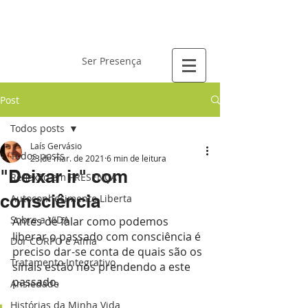
Laís Gervásio
Ser Presença
Post
Todos posts
Laís Gervásio
Todos posts
23 de mar. de 2021
6 min de leitura
"Deixar ir" com
Reflexão em PRESENÇA
consciência
Autoconhecimento Liberta
Sobre a VIDA
Antes de falar como podemos 
liberar o passado com consciência é 
Dor CORPO e Alma
preciso dar-se conta de quais são os 
Tratamento Integrativo
sinais estão nos prendendo a este 
passado.
Ansiedade
Histórias da Minha Vida