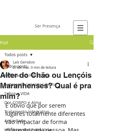
Laís Gervásio
Ser Presença
Post
Todos posts
Laís Gervásio
Todos posts
27 de mai.
3 min de leitura
Alter do Chão ou Lençóis
Reflexão em PRESENÇA
Maranhenses? Qual é pra
Autoconhecimento Liberta
Sobre a VIDA
mim?
Dor CORPO e Alma
É óbvio que por serem 
Tratamento Integrativo
lugares totalmente diferentes 
Ansiedade
vão impactar de forma 
diferente cada pessoa. Mas, 
Histórias da Minha Vida