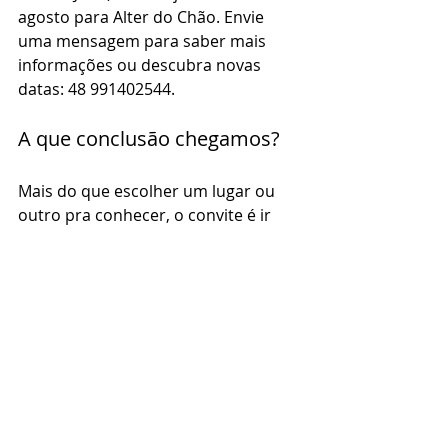
agosto para Alter do Chão. Envie 
uma mensagem para saber mais 
informações ou descubra novas 
datas: 48 991402544. 
A que conclusão chegamos? 
Mais do que escolher um lugar ou 
outro pra conhecer, o convite é ir 
primeiro em direção a si mesma 
para escutar quais são os desejos da 
sua alma. Tomando as decisões a 
partir daí.
Com amor,
Laís Gervásio