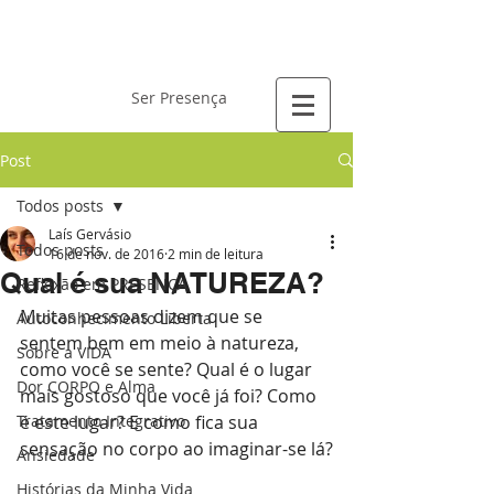
Laís Gervásio
Ser Presença
Post
Todos posts
Laís Gervásio
Todos posts
16 de nov. de 2016
2 min de leitura
Qual é sua NATUREZA?
Reflexão em PRESENÇA
Muitas pessoas dizem que se 
Autoconhecimento Liberta
sentem bem em meio à natureza, 
Sobre a VIDA
como você se sente? Qual é o lugar 
Dor CORPO e Alma
mais gostoso que você já foi? Como 
Tratamento Integrativo
é este lugar? E como fica sua 
sensação no corpo ao imaginar-se lá?
Ansiedade
Histórias da Minha Vida