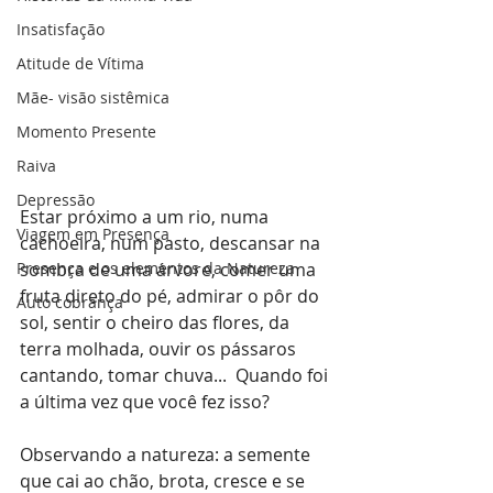
Insatisfação
Atitude de Vítima
Mãe- visão sistêmica
Momento Presente
Raiva
Depressão
Estar próximo a um rio, numa 
Viagem em Presença
cachoeira, num pasto, descansar na 
sombra de uma árvore, comer uma 
Presença e os elementos da Natureza
fruta direto do pé, admirar o pôr do 
Auto cobrança
sol, sentir o cheiro das flores, da 
terra molhada, ouvir os pássaros 
cantando, tomar chuva...  Quando foi 
a última vez que você fez isso?
Observando a natureza: a semente 
que cai ao chão, brota, cresce e se 